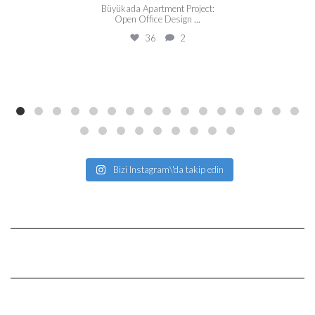
Büyükada Apartment Project:
Open Office Design
...
36
2
Bizi Instagram\'da takip edin