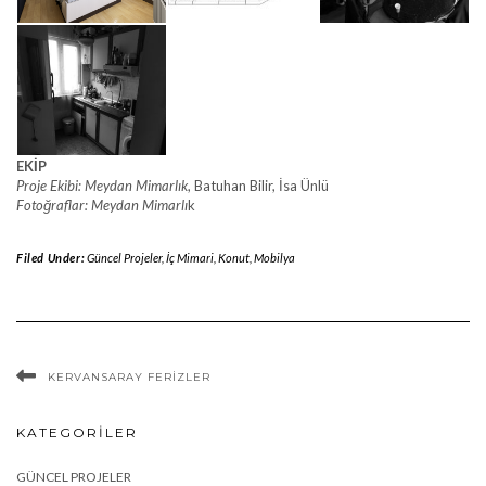
EKİP
Proje Ekibi: Meydan Mimarlık
, Batuhan Bilir, İsa Ünlü
Fotoğraflar: Meydan Mimarlı
k
Filed Under:
Güncel Projeler
,
İç Mimari
,
Konut
,
Mobilya
KERVANSARAY FERIZLER
KATEGORILER
GÜNCEL PROJELER