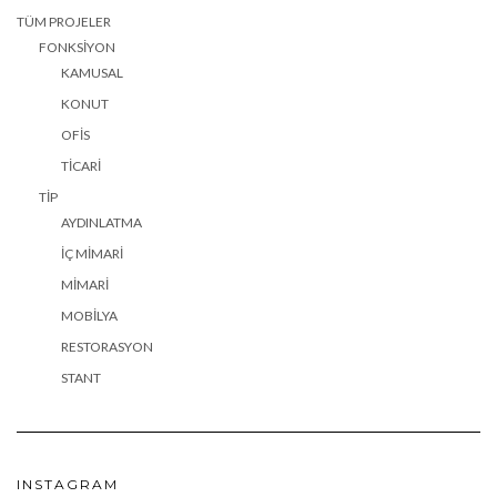
TÜM PROJELER
FONKSIYON
KAMUSAL
KONUT
OFIS
TICARI
TIP
AYDINLATMA
İÇ MIMARI
MIMARI
MOBILYA
RESTORASYON
STANT
INSTAGRAM