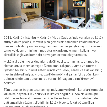
2011, Kadiköy, İstanbul – Kadıköy Moda Caddesi’nde yer alan bu küçük
stüdyo daire projesi, mevcut plan şemasının tamamen kaldırılması ve
mekânın sıfırdan yeniden kurgulanması üzerine geliştirilmiştir. Tasarımın
temel yaklaşımı, minimum metrekare içinde maksimum kullanım ve
süreklilik sağlayan kompakt bir yaşam ortamı oluşturmaktır.
Mekânsal bölünmeler duvarlarla değil, özel tasarlanmış sabit mobilya
elemanlarıyla tanımlanmıştır. Depolama, çalışma, uyuma ve oturma
işlevleri tek bir bütüncül sistem içinde çözülerek, esnek ve akışkan bir iç
mekân elde edilmiştir. Proje, özellikle mobil çalışanlar için, yoğun kent
dokusu içinde tam donanımlı ve verimli bir yaşam birimi üretmeyi
hedefler.
Tüm detaylar baştan tasarlanmış; malzeme ve üretim kararları kompakt
kullanım, dayanıklılık ve süreklilik ilkeleri doğrultusunda ele alınmıştır.
Islak hacimde yerel mermer tercih edilerek hem uzun ömürlü hem de
bağlamsal bir çözüm geliştirilmiş, küçük ölçekte fakat bütüncül bir
yaşam kurgusu oluşturulmuştur.