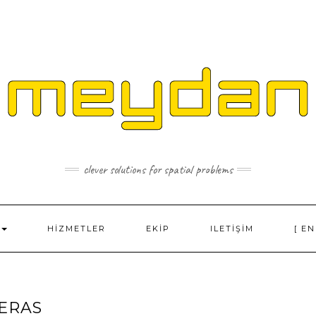
clever solutions for spatial problems
HIZMETLER
EKIP
ILETIŞIM
[ EN
ERAS