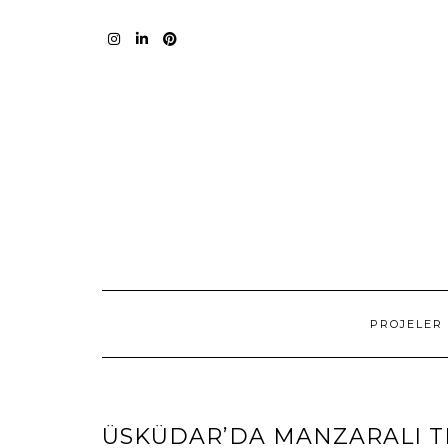
Skip
to
content
I
L
P
PROJELER
ÜSKÜDAR’DA MANZARALI T