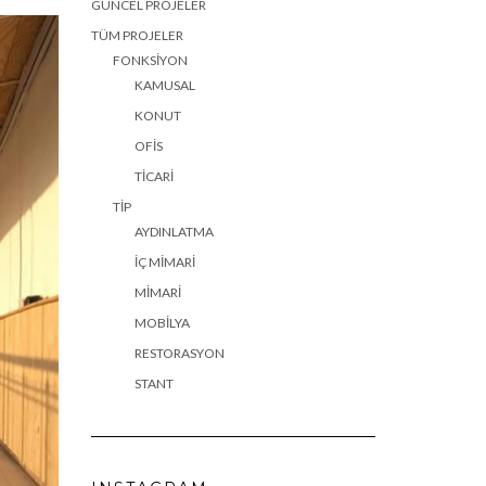
GÜNCEL PROJELER
TÜM PROJELER
FONKSIYON
KAMUSAL
KONUT
OFIS
TICARI
TIP
AYDINLATMA
İÇ MIMARI
MIMARI
MOBILYA
RESTORASYON
STANT