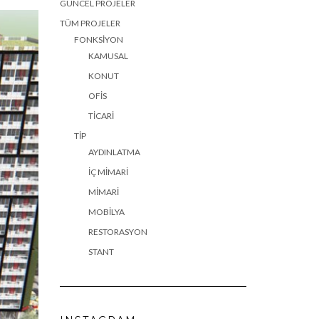
GÜNCEL PROJELER
TÜM PROJELER
FONKSIYON
KAMUSAL
KONUT
OFIS
TICARI
TIP
AYDINLATMA
İÇ MIMARI
MIMARI
MOBILYA
RESTORASYON
STANT