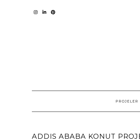
Skip
to
content
I
L
P
PROJELER
ADDIS ABABA KONUT PROJ