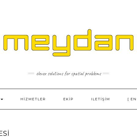
clever solutions for spatial problems
HIZMETLER
EKIP
ILETIŞIM
[ EN
ESI