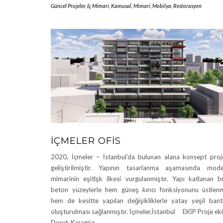
Güncel Projeler
,
İç Mimari
,
Kamusal
,
Mimari
,
Mobilya
,
Restorasyon
İÇMELER OFIS
2020, İçmeler – İstanbul’da bulunan alana konsept proj
geliştirilmiştir. Yapının tasarlanma aşamasında mod
mimarinin eşitlşk ilkesi vurgulanmıştır. Yapı katlanan b
beton yüzeylerle hem güneş kırıcı fonksiyonunu üstlen
hem de kesitte yapılan değişikliklerle yatay yeşil bant
oluşturulması sağlanmıştır. İçmeler,İstanbul EKİP Proje eki
Doruk Karagöz,
…