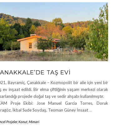
ANAKKALE’DE TAŞ EVI
21, Bayramiç, Çanakkale – Kozmopolit bir aile için yeni bir
ş ev inşaat edildi. Bir elma çiftliğinin yaşam merkezi olarak
sarlandığı projede doğal taş ve sedir ahşabı kullanılmıştır.
EAM Proje Ekibi: Jose Manuel García Torres, Doruk
ragöz, İkbal Sude Soydaş, Teoman Güney İnsaat
…
cel Projeler
,
Konut
,
Mimari