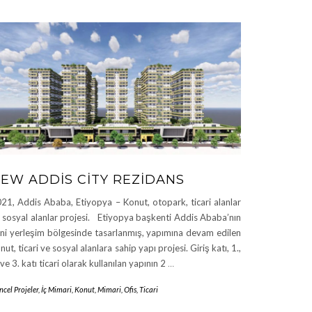
EW ADDIS CITY REZIDANS
21, Addis Ababa, Etiyopya – Konut, otopark, ticari alanlar
 sosyal alanlar projesi. Etiyopya başkenti Addis Ababa’nın
ni yerleşim bölgesinde tasarlanmış, yapımına devam edilen
nut, ticari ve sosyal alanlara sahip yapı projesi. Giriş katı, 1.,
 ve 3. katı ticari olarak kullanılan yapının 2
…
cel Projeler
,
İç Mimari
,
Konut
,
Mimari
,
Ofis
,
Ticari