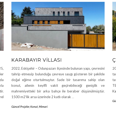
KARABAYIR VILLASI
Ç
25,
2022, Eskişehir – Odunpazarı ilçesinde bulunan yapı, çevresini
20
ler
tahrip etmeyip bulunduğu çevreye saygı gösteren bir şekilde
ta
ada
doğal eğime oturtulmuştur. Sade bir tasarıma sahip olan
ta
yla
konut, ailenin keyifli vakit geçirebileceği genişlik ve
T
ir.
mahremiyetteki bir arka bahçe ile beraber düşünülmüştür.
Ka
rel
1500 m2’lik arsa üzerinde 2 katlı olarak
…
Gün
Güncel Projeler
,
Konut
,
Mimari