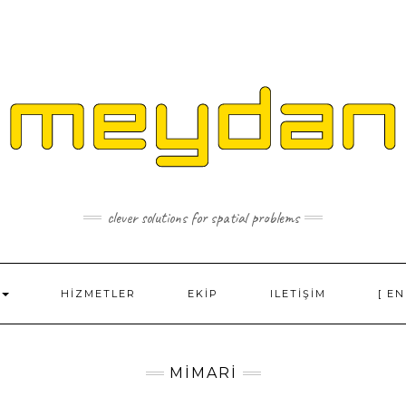
clever solutions for spatial problems
HIZMETLER
EKIP
ILETIŞIM
[ EN
MIMARI