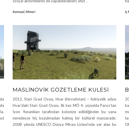
sosyal aktivitelerini de yapabilecekleri; etüt
…
ha
Kamusal
,
Mimari
İç
MASLINOVIK GÖZETLEME KULESI
B
nda
2012, Stari Grad Ovası, Hvar (Hırvatistan) – Adriyatik adası
20
nda
Hvar’daki Stari Grad Ovası, ilk kez MÖ 4. yüzyılda Paros’tan
ka
la.
İyon Yunanlıları tarafından kolonize edildiğinden bu yana
me
nut
neredeyse hiç bozulmadan kalmış bir kültürel manzaradır.
ta
2008 yılında UNESCO Dünya Mirası Listesi’nde yer alan bu
Of