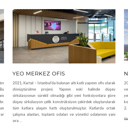
YEO MERKEZ OFIS
N
ırı
2021, Kartal – İstanbul’da bulunan altı katlı yapının ofis olarak
20
 Bu
dönüştürülme projesi. Yapının eski halinde düşey
ve
anı
sirkülasyonun sürekli olmadığı gibi yeni fonksiyonlara göre
ye
ır.
düşey sirkülasyon çelik konstrüksiyon çekirdek oluşturularak
ko
lan
tüm katlara ulaşım hattı oluşturulmuştur. Katlarda ortak
2.
rar
çalışma alanları, toplantı odaları ve yönetici odalarının yanı
Gün
sıra
…