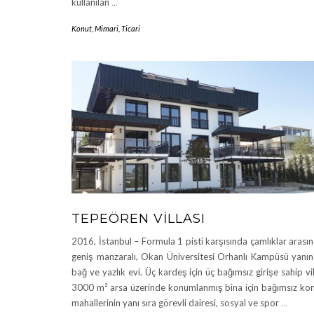
kullanılan
…
Konut
,
Mimari
,
Ticari
TEPEÖREN VILLASI
2016, İstanbul – Formula 1 pisti karşısında çamlıklar arası
geniş manzaralı, Okan Üniversitesi Orhanlı Kampüsü yanı
bağ ve yazlık evi. Üç kardeş için üç bağımsız girişe sahip vil
3000 m² arsa üzerinde konumlanmış bina için bağımsız ko
mahallerinin yanı sıra görevli dairesi, sosyal ve spor
…