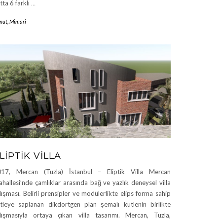
tta 6 farklı
…
nut
,
Mimari
LIPTIK VILLA
17, Mercan (Tuzla) İstanbul – Eliptik Villa Mercan
hallesi’nde çamlıklar arasında bağ ve yazlık deneysel villa
lışması. Belirli prensipler ve modülerlikte elips forma sahip
tleye saplanan dikdörtgen plan şemalı kütlenin birlikte
lışmasıyla ortaya çıkan villa tasarımı. Mercan, Tuzla,