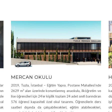
MERCAN OKULU
H
lar
2019, Tuzla, İstanbul – Eğitim Yapısı. Postane Mahallesi’nde
20
nın
2629 m² alan üzerinde konumlanmış anaokulu, ilköğretim ve
ka
nde
lise öğrencileri için 24’er kişilik toplam 24 adet sınıfı barındıran
dü
yal
576 öğrenci kapasiteli özel okul tasarımı. Öğrencilerin ders
iş
rak
saatleri dışında da çalışabilecekleri, eğitim alabilecekleri,
ol