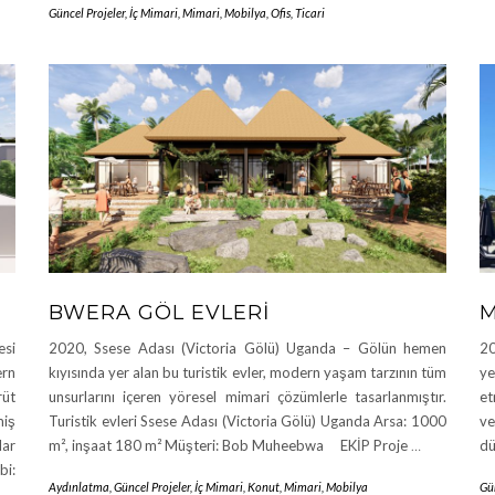
Güncel Projeler
,
İç Mimari
,
Mimari
,
Mobilya
,
Ofis
,
Ticari
BWERA GÖL EVLERI
M
esi
2020, Ssese Adası (Victoria Gölü) Uganda – Gölün hemen
20
ern
kıyısında yer alan bu turistik evler, modern yaşam tarzının tüm
ye
rüt
unsurlarını içeren yöresel mimari çözümlerle tasarlanmıştır.
et
miş
Turistik evleri Ssese Adası (Victoria Gölü) Uganda Arsa: 1000
ve
lar
m², inşaat 180 m² Müşteri: Bob Muheebwa EKİP Proje
…
dü
bi:
Aydınlatma
,
Güncel Projeler
,
İç Mimari
,
Konut
,
Mimari
,
Mobilya
Gün