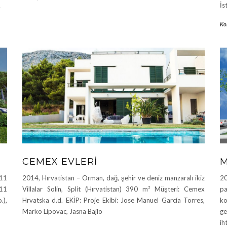
…
İs
Ko
CEMEX EVLERI
M
X11
2014, Hırvatistan – Orman, dağ, şehir ve deniz manzaralı ikiz
20
11
Villalar Solin, Split (Hırvatistan) 390 m² Müşteri: Cemex
pa
.),
Hrvatska d.d. EKİP: Proje Ekibi: Jose Manuel García Torres,
ko
Marko Lipovac, Jasna Bajlo
ge
ih