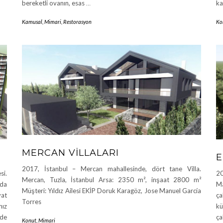
bereketli ovanın, esas
…
ka
Kamusal
,
Mimari
,
Restorasyon
Ko
MERCAN VILLALARI
E
2017, İstanbul – Mercan mahallesinde, dört tane Villa.
si.
20
Mercan, Tuzla, İstanbul Arsa: 2350 m², inşaat 2800 m²
nda
Ma
Müşteri: Yıldız Ailesi EKİP Doruk Karagöz, Jose Manuel García
yat
ça
Torres
hız
kü
ede
ça
Konut
,
Mimari