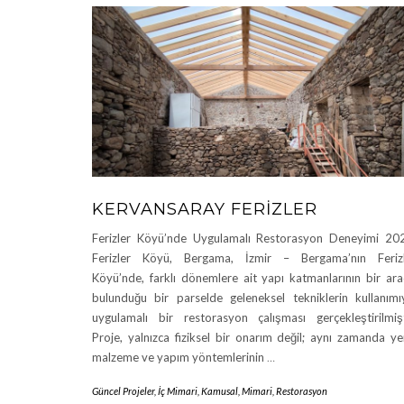
KERVANSARAY FERIZLER
Ferizler Köyü’nde Uygulamalı Restorasyon Deneyimi 20
Ferizler Köyü, Bergama, İzmir – Bergama’nın Feriz
Köyü’nde, farklı dönemlere ait yapı katmanlarının bir ar
bulunduğu bir parselde geleneksel tekniklerin kullanımı
uygulamalı bir restorasyon çalışması gerçekleştirilmişt
Proje, yalnızca fiziksel bir onarım değil; aynı zamanda ye
malzeme ve yapım yöntemlerinin
…
Güncel Projeler
,
İç Mimari
,
Kamusal
,
Mimari
,
Restorasyon