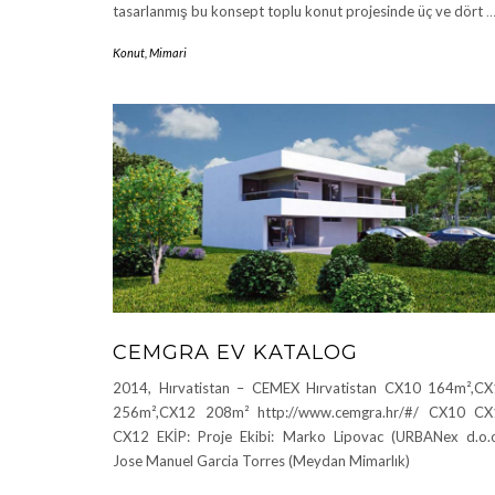
tasarlanmış bu konsept toplu konut projesinde üç ve dört
Konut
,
Mimari
CEMGRA EV KATALOG
2014, Hırvatistan – CEMEX Hırvatistan CX10 164m²,C
256m²,CX12 208m² http://www.cemgra.hr/#/ CX10 CX
CX12 EKİP: Proje Ekibi: Marko Lipovac (URBANex d.o.o
Jose Manuel Garcia Torres (Meydan Mimarlık)