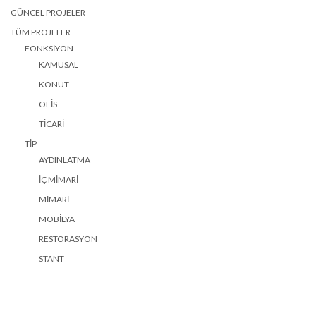
GÜNCEL PROJELER
TÜM PROJELER
FONKSIYON
KAMUSAL
KONUT
OFIS
TICARI
TIP
AYDINLATMA
İÇ MIMARI
MIMARI
MOBILYA
RESTORASYON
STANT