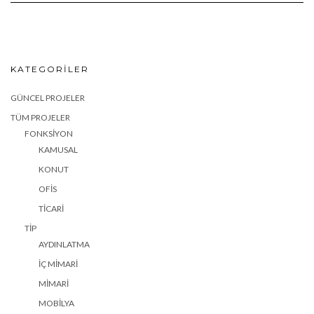
KATEGORILER
GÜNCEL PROJELER
TÜM PROJELER
FONKSIYON
KAMUSAL
KONUT
OFIS
TICARI
TIP
AYDINLATMA
İÇ MIMARI
MIMARI
MOBILYA