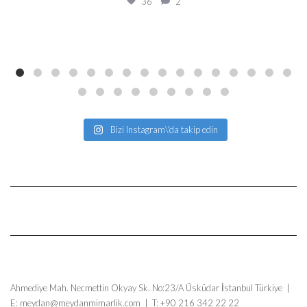
36
2
Bizi Instagram\'da takip edin
Ahmediye Mah. Necmettin Okyay Sk. No:23/A Üsküdar İstanbul Türkiye |
E: meydan@meydanmimarlik.com | T: +90 216 342 22 22