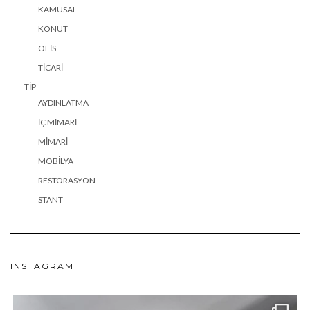
KAMUSAL
KONUT
OFIS
TICARI
TIP
AYDINLATMA
İÇ MIMARI
MIMARI
MOBILYA
RESTORASYON
STANT
INSTAGRAM
meydan_architecture_design