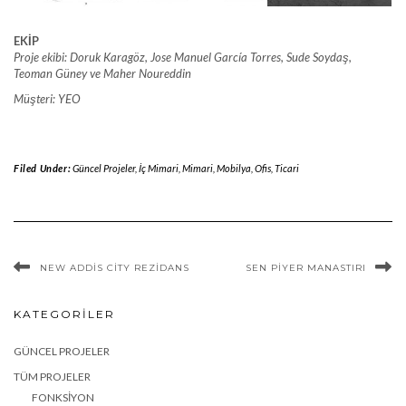
EKİP
Proje ekibi: Doruk Karagöz, Jose Manuel García Torres, Sude Soydaş,
Teoman Güney ve Maher Noureddin
Müşteri: YEO
Filed Under:
Güncel Projeler
,
İç Mimari
,
Mimari
,
Mobilya
,
Ofis
,
Ticari
NEW ADDIS CITY REZIDANS
SEN PIYER MANASTIRI
KATEGORILER
GÜNCEL PROJELER
TÜM PROJELER
FONKSIYON