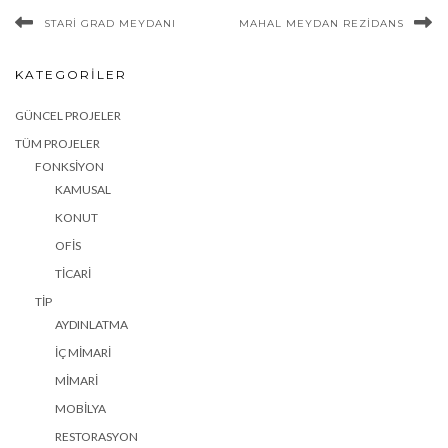
STARI GRAD MEYDANI
MAHAL MEYDAN REZIDANS
KATEGORILER
GÜNCEL PROJELER
TÜM PROJELER
FONKSIYON
KAMUSAL
KONUT
OFIS
TICARI
TIP
AYDINLATMA
İÇ MIMARI
MIMARI
MOBILYA
RESTORASYON