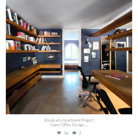
Büyükada Apartment Project:
Open Office Design
...
36
2