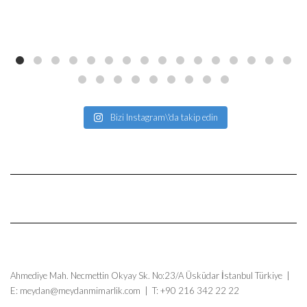
Bizi Instagram\'da takip edin
Ahmediye Mah. Necmettin Okyay Sk. No:23/A Üsküdar İstanbul Türkiye |
E: meydan@meydanmimarlik.com | T: +90 216 342 22 22