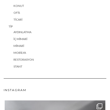
KONUT
OFIS
TICARI
TIP
AYDINLATMA
İÇ MIMARI
MIMARI
MOBILYA
RESTORASYON
STANT
INSTAGRAM
meydan_architecture_design
Haz 24