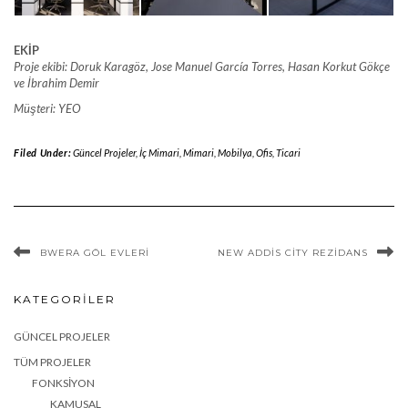
EKİP
Proje ekibi: Doruk Karagöz, Jose Manuel García Torres, Hasan Korkut Gökçe
ve İbrahim Demir
Müşteri: YEO
Filed Under:
Güncel Projeler
,
İç Mimari
,
Mimari
,
Mobilya
,
Ofis
,
Ticari
BWERA GÖL EVLERI
NEW ADDIS CITY REZIDANS
KATEGORILER
GÜNCEL PROJELER
TÜM PROJELER
FONKSIYON
KAMUSAL