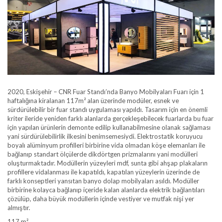
2020, Eskişehir – CNR Fuar Standı’nda Banyo Mobilyaları Fuarı için 1
haftalığına kiralanan 117m² alan üzerinde modüler, esnek ve
sürdürülebilir bir fuar standı uygulaması yapıldı. Tasarım için en önemli
kriter ileride yeniden farklı alanlarda gerçekleşebilecek fuarlarda bu fuar
için yapılan ürünlerin demonte edilip kullanabilmesine olanak sağlaması
yani sürdürülebilirlik ilkesini benimsemesiydi. Elektrostatik koruyucu
boyalı alüminyum profilleri birbirine vida olmadan köşe elemanları ile
bağlanıp standart ölçülerde dikdörtgen prizmalarını yani modülleri
oluşturmaktadır. Modüllerin yüzeyleri mdf, sunta gibi ahşap plakaların
profillere vidalanması ile kapatıldı, kapatılan yüzeylerin üzerinde de
farklı konseptleri yansıtan banyo dolap mobilyaları asıldı. Modüller
birbirine kolayca bağlanıp içeride kalan alanlarda elektrik bağlantıları
çözülüp, daha büyük modüllerin içinde vestiyer ve mutfak nişi yer
almıştır.
117 m²