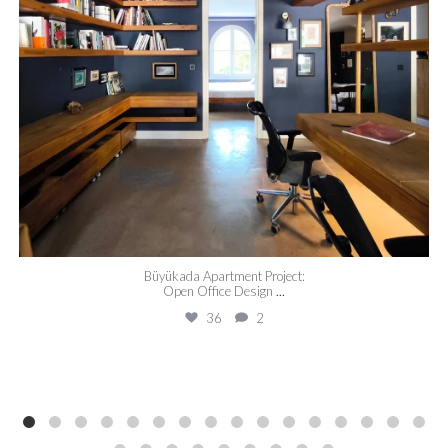
Büyükada Apartment Project:
Open Office Design
...
36
2