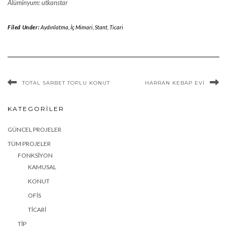
Alüminyum: utkanstar
Filed Under:
Aydınlatma
,
İç Mimari
,
Stant
,
Ticari
TOTAL SARBET TOPLU KONUT
HARRAN KEBAP EVI
KATEGORILER
GÜNCEL PROJELER
TÜM PROJELER
FONKSIYON
KAMUSAL
KONUT
OFIS
TICARI
TIP