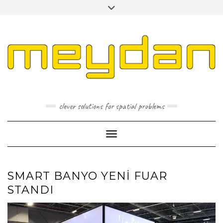
Skip
Toggle
to
header
content
I
L
P
clever solutions for spatial problems
Toggle Navigation
SMART BANYO YENI FUAR
STANDI