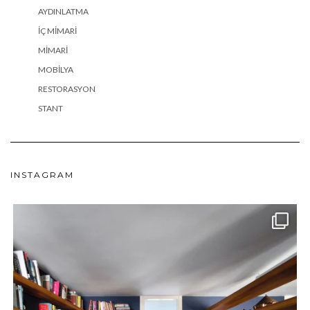
AYDINLATMA
İÇ MIMARI
MIMARI
MOBILYA
RESTORASYON
STANT
INSTAGRAM
meydan_architecture_design
Haz 24