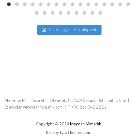
Bizi Instagram\'da takip edin
Ahmediye Mah. Necmettin Okyay Sk. No:23/A Üsküdar İstanbul Türkiye |
E: meydan@meydanmimarlik.com | T: +90 216 342 22 22
Copyright © 2024
Meydan Mimarlık
Kale
by LyraThemes.com.