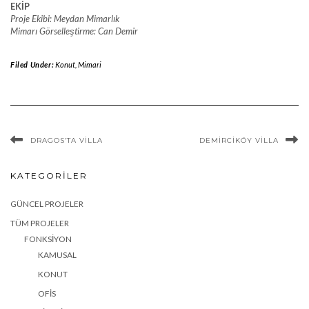
EKİP
Proje Ekibi: Meydan Mimarlık
Mimarı Görselleştirme: Can Demir
Filed Under:
Konut
,
Mimari
DRAGOS’TA VILLA
DEMIRCIKÖY VILLA
KATEGORILER
GÜNCEL PROJELER
TÜM PROJELER
FONKSIYON
KAMUSAL
KONUT
OFIS