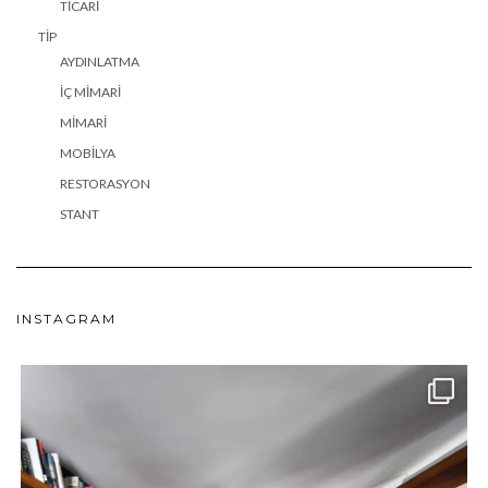
TICARI
TIP
AYDINLATMA
İÇ MIMARI
MIMARI
MOBILYA
RESTORASYON
STANT
INSTAGRAM
meydan_architecture_design
Haz 24